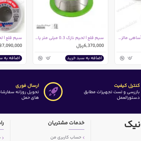
سیم قلع | لحیم 0.4mm آساهی مالزی اصلی و اورجینال
سیم قلع | لحیم نازک 0.3 میلی متر یاکسون
6,370,000ریال
87,090,000ریال
اضافه به سبد خرید
اضافه به س
کنترل کیفیت
ارسال فوری
بازرسی و تست تجهیزات مطابق
تحویل روزانه سفارشا
دستورالعمل
های حمل
نیک
خدمات مشتریان
را
حساب کاربری من
د