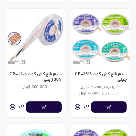
سیم قلع کش گوت CP-2515
سیم قلع کش گوت ویک CP-
چینی
30Y ژاپنی
9,300,000ریال
10 یا بیشتر 1,795,200ریال
50 یا بیشتر 1,757,800ریال