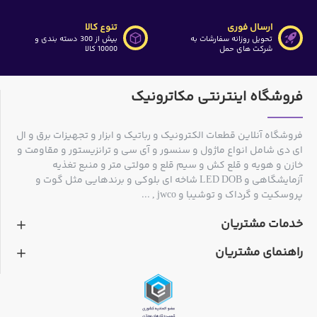
ارسال فوری
تنوع کالا
تحویل روزانه سفارشات به
بیش از 300 دسته بندی و
شرکت های حمل
10000 کالا
فروشگاه اینترنتی مکاترونیک
فروشگاه آنلاین قطعات الکترونیک و رباتیک و ابزار و تجهیزات برق و ال
ای دی شامل انواع ماژول و سنسور و آی سی و ترانزیستور و مقاومت و
خازن و هویه و قلع کش و سیم قلع و مولتی متر و منبع تغذیه
آزمایشگاهی و LED DOB شاخه ای بلوکی و برندهایی مثل گوت و
پروسکیت و گرداک و توشیبا و jwco , ...
خدمات مشتریان
راهنمای مشتریان