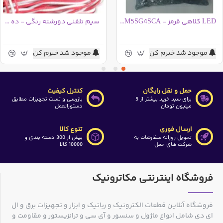
LED کلاهی قرمز - HG-CM5SG4SCA - بسته 1000عددی -درجه دو
سیم تلفنی دورشته رنگی - ده متری
موجود شد خبرم کن
موجود شد خبرم کن
حمل و نقل رایگان
کنترل کیفیت
برای سبد خرید بیشتر از 5
بازرسی و تست تجهیزات مطابق
میلیون تومان
دستورالعمل
ارسال فوری
تنوع کالا
تحویل روزانه سفارشات به
بیش از 300 دسته بندی و
شرکت های حمل
10000 کالا
فروشگاه اینترنتی مکاترونیک
فروشگاه آنلاین قطعات الکترونیک و رباتیک و ابزار و تجهیزات برق و ال
ای دی شامل انواع ماژول و سنسور و آی سی و ترانزیستور و مقاومت و