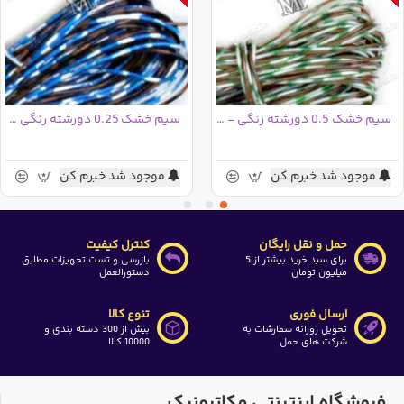
سیم خشک 0.5 دورشته رنگی - 5 متری
سیم خشک 0.25 دورشته رنگی - پنج متری
موجود شد خبرم کن
موجود شد خبرم کن
حمل و نقل رایگان
کنترل کیفیت
برای سبد خرید بیشتر از 5
بازرسی و تست تجهیزات مطابق
میلیون تومان
دستورالعمل
ارسال فوری
تنوع کالا
تحویل روزانه سفارشات به
بیش از 300 دسته بندی و
شرکت های حمل
10000 کالا
فروشگاه اینترنتی مکاترونیک