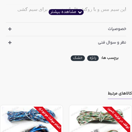
این سیم مس و با روکش قلع اندود بوده و برای سیم کشی
داخلی خطوط تلفن با منظور استفاده از
اینترنت ADSL
پیشنهاد
میگردد.
خصوصیات
روکش این سیم به راحتی با دست برداشته میشود
نظر و سوال فنی
به ازای خرید هر واحد از این کالا، یک بسته ده متری سیم رانژه
ارسال خواهد شد
برچسب ها:
رانژه
خشک
در صورت تمایل به خرید یک حلقه کامل(300 متری) از این سیم
تلفن لطفا دو مورد ذیل را انجام دهید:
28 واحد از این کالا خریداری نمایید
در باکس توضیح در صفحه تسویه حساب درج کنید سیم
کالاهای مرتبط
تلفنی بصورت حلقه 300 متری و روی قرقره ارسال شود
اتمام موقت موجودی
توقف در فرایند تامین