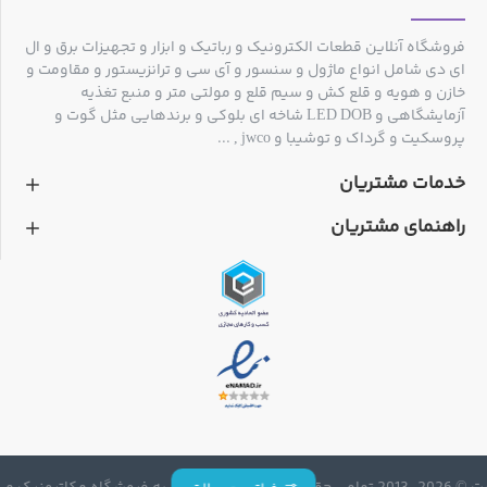
فروشگاه آنلاین قطعات الکترونیک و رباتیک و ابزار و تجهیزات برق و ال
ای دی شامل انواع ماژول و سنسور و آی سی و ترانزیستور و مقاومت و
خازن و هویه و قلع کش و سیم قلع و مولتی متر و منبع تغذیه
آزمایشگاهی و LED DOB شاخه ای بلوکی و برندهایی مثل گوت و
پروسکیت و گرداک و توشیبا و jwco , ...
خدمات مشتریان
راهنمای مشتریان