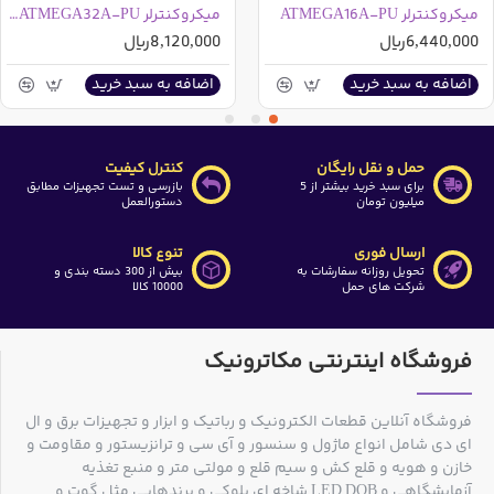
میکروکنترلر ATMEGA16A-PU
میکروکنترلر ATMEGA32A-PU تایلند
6,440,000ریال
8,120,000ریال
اضافه به سبد خرید
اضافه به سبد خرید
حمل و نقل رایگان
کنترل کیفیت
برای سبد خرید بیشتر از 5
بازرسی و تست تجهیزات مطابق
میلیون تومان
دستورالعمل
ارسال فوری
تنوع کالا
تحویل روزانه سفارشات به
بیش از 300 دسته بندی و
شرکت های حمل
10000 کالا
فروشگاه اینترنتی مکاترونیک
فروشگاه آنلاین قطعات الکترونیک و رباتیک و ابزار و تجهیزات برق و ال
ای دی شامل انواع ماژول و سنسور و آی سی و ترانزیستور و مقاومت و
خازن و هویه و قلع کش و سیم قلع و مولتی متر و منبع تغذیه
آزمایشگاهی و LED DOB شاخه ای بلوکی و برندهایی مثل گوت و