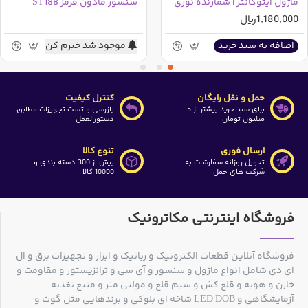
ماژول اپتوکانتر | شمارنده نوری
سنسور مادون قرمز ST188
1,180,000ریال
موجود شد خبرم کن
اضافه به سبد خرید
حمل و نقل رایگان
کنترل کیفیت
برای سبد خرید بیشتر از 5
بازرسی و تست تجهیزات مطابق
میلیون تومان
دستورالعمل
ارسال فوری
تنوع کالا
تحویل روزانه سفارشات به
بیش از 300 دسته بندی و
شرکت های حمل
10000 کالا
فروشگاه اینترنتی مکاترونیک
فروشگاه آنلاین قطعات الکترونیک و رباتیک و ابزار و تجهیزات برق و ال
ای دی شامل انواع ماژول و سنسور و آی سی و ترانزیستور و مقاومت و
خازن و هویه و قلع کش و سیم قلع و مولتی متر و منبع تغذیه
آزمایشگاهی و LED DOB شاخه ای بلوکی و برندهایی مثل گوت و