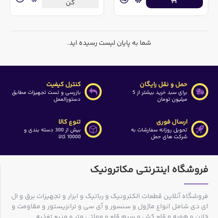
کن
شما به پایان لیست رسیده اید.
حمل و نقل رایگان
کنترل کیفیت
برای سبد خرید بیشتر از 5
بازرسی و تست تجهیزات مطابق
میلیون تومان
دستورالعمل
ارسال فوری
تنوع کالا
تحویل روزانه سفارشات به
بیش از 300 دسته بندی و
شرکت های حمل
10000 کالا
فروشگاه اینترنتی مکاترونیک
فروشگاه آنلاین قطعات الکترونیک و رباتیک و ابزار و تجهیزات برق و ال
ای دی شامل انواع ماژول و سنسور و آی سی و ترانزیستور و مقاومت و
خازن و هویه و قلع کش و سیم قلع و مولتی متر و منبع تغذیه