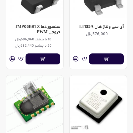
آی سی ولتاژ هال LT135A
سنسور دما TMP05BRTZ
خروجی PWM
576,000ریال
10 یا بیشتر 696,960ریال
50 یا بیشتر 682,440ریال