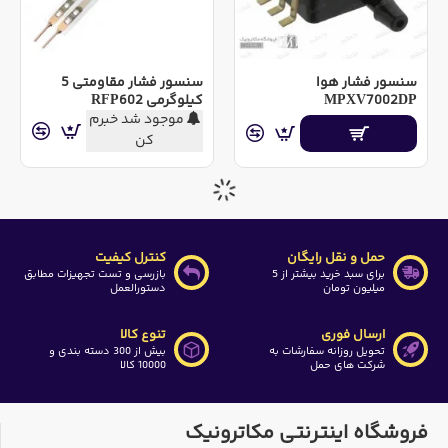
سنسور فشار هوا
سنسور فشار مقاومتی 5
MPXV7002DP
کیلوگرمی RFP602
موجود شد خبرم
کن
حمل و نقل رایگان
کنترل کیفیت
برای سبد خرید بیشتر از 5
بازرسی و تست تجهیزات مطابق
میلیون تومان
دستورالعمل
ارسال فوری
تنوع کالا
تحویل روزانه سفارشات به
بیش از 300 دسته بندی و
شرکت های حمل
10000 کالا
فروشگاه اینترنتی مکاترونیک