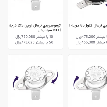
ترموسوییچ نرمال کلوز 85 درجه |
ترموسوییچ نرمال اوپن 215 درجه
| NO سرامیکی
10 یا بیشتر 790,080ریال
50 یا بیشتر 773,620ریال