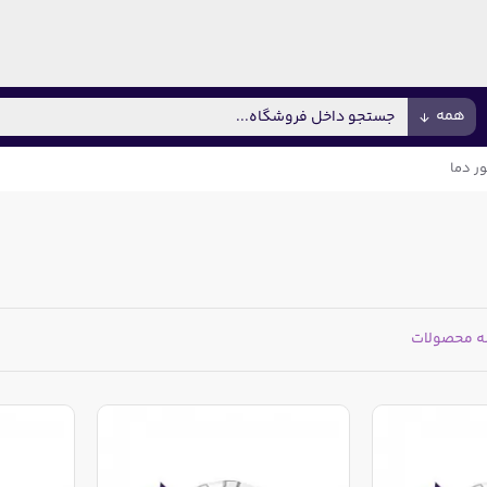
همه
ر دما
ه محصولات