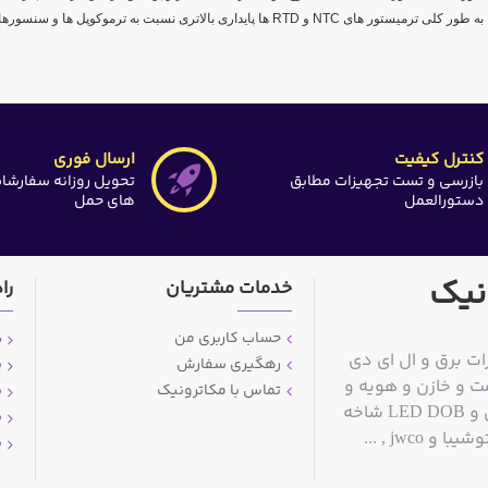
. به طور کلی ترمیستور های
NTC
و
RTD
ها پایداری بالاتری نسبت به ترموکوپل ها و سنسورهای
کنترل کیفیت
ارسال فوری
بازرسی و تست تجهیزات مطابق
تحویل روزانه سفارشا
دستورالعمل
های حمل
نیک
خدمات مشتریان
را
حساب کاربری من
د
ات برق و ال ای دی
رهگیری سفارش
ش
ت و خازن و هویه و
تماس با مکاترونیک
ش
قلع کش و سیم قلع و مولتی متر و منبع تغذیه آزمایشگاهی و LED DOB شاخه
ش
jwc , ...
پ