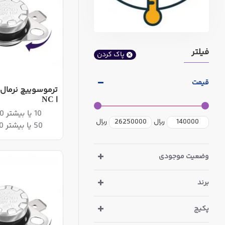
فیلتر
پاک کردن
قیمت
| NC
10 یا بیشتر 475,200ریال
ریال
ریال
50 یا بیشتر 465,300ریال
وضعیت موجودی
برند
پکیج