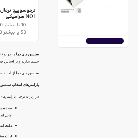
| NO سرامیکی
آداپتور سوئیچینگ فلزی اسلیم 24 ولت 400 وات
10 یا بیشتر 790,080ریال
22,860,000ریال
50 یا بیشتر 773,620ریال
اضافه به سبد خرید
سنسورهای دما
در دو نوع 
جسم ندارند و بر اساس فنا
سنسورهای دما از لحاظ سا
پارامترهای انتخاب سنسور
در زیر به برخی پارامترها
محدوده 
قابل اند
دقت اند
ثبات سن