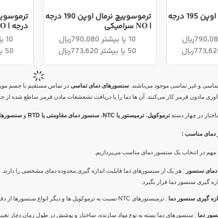
ترموسوییچ نرمال اوپن 195 درجه
ترموسوییچ نرمال اوپن 190 درجه
| NO سرامیکی
درجه | NO سرامیکی
10 یا بیشتر 790,080ریال
10 یا بیشتر 790,080ریال
50 یا بیشتر 773,620ریال
50 یا بیشتر 773,620ریال
تماسی و غیر تماسی موجود می‌باشند.
سنسورهای دمای تماسی
در تماس مستقیم با جسم مورد 
وری مادون قرمز کار می‌کنند. آن ها دما را با دریافت تشعشعات مادن قرمز ساطع شده از جس
ختار در چهار دسته
ترموکوپل
،
ترمیستور یا
NTC
،
سنسور دمای مقاومتی یا
RTD
و
سنسورهای 
 دمای مناسب :
ی مهم در انتخاب یک سنسور دمای مناسب می‌پردازیم.
دمای سنسور
: هر یک از سنسورهای دما قابلیت اندازه گیری محدوده دمای مشخصی را دارند. 
ازه گیری سنسور دما قرار بگیرد.
ازه گیری سنسور دما
: ترمیستورهای
NTC
نسبت به ترموکوپل ها و دیگر انواع سنسورها از دقت
سور دما