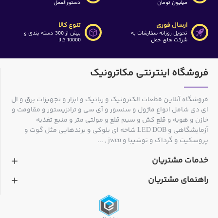
میلیون تومان
دستورالعمل
ارسال فوری
تنوع کالا
تحویل روزانه سفارشات به
بیش از 300 دسته بندی و
شرکت های حمل
10000 کالا
فروشگاه اینترنتی مکاترونیک
فروشگاه آنلاین قطعات الکترونیک و رباتیک و ابزار و تجهیزات برق و ال
ای دی شامل انواع ماژول و سنسور و آی سی و ترانزیستور و مقاومت و
خازن و هویه و قلع کش و سیم قلع و مولتی متر و منبع تغذیه
آزمایشگاهی و LED DOB شاخه ای بلوکی و برندهایی مثل گوت و
پروسکیت و گرداک و توشیبا و jwco , ...
خدمات مشتریان
راهنمای مشتریان