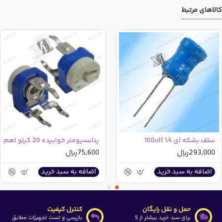
کالاهای مرتبط
سلف بشکه ای 100uH 1A
پتانسیومتر خوابیده 20 کیلو اهم
293,000ریال
75,600ریال
اضافه به سبد خرید
اضافه به سبد خرید
حمل و نقل رایگان
کنترل کیفیت
برای سبد خرید بیشتر از 5
بازرسی و تست تجهیزات مطابق