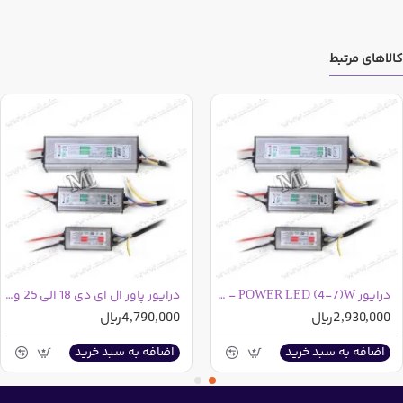
کالاهای مرتبط
درایور POWER LED (4-7)W - واترپروف
درایور پاور ال ای دی 18 الی 25 وات - واترپروف
2,930,000ریال
4,790,000ریال
اضافه به سبد خرید
اضافه به سبد خرید