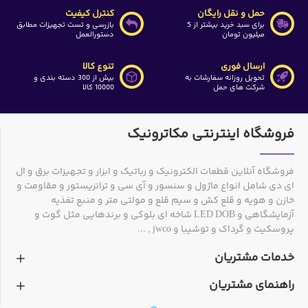
حمل و نقل رایگان
کنترل کیفیت
برای سبد خرید بیشتر از 5
بازرسی و تست تجهیزات مطابق
میلیون تومان
دستورالعمل
ارسال فوری
تنوع کالا
تحویل روزانه سفارشات به
بیش از 300 دسته بندی و
شرکت های حمل
10000 کالا
فروشگاه اینترنتی مکاترونیک
فروشگاه آنلاین قطعات الکترونیک و رباتیک و ابزار و تجهیزات برق و ال
ای دی شامل انواع ماژول و سنسور و آی سی و ترانزیستور و مقاومت و
خازن و هویه و قلع کش و سیم قلع و مولتی متر و منبع تغذیه
آزمایشگاهی و LED DOB شاخه ای بلوکی و برندهایی مثل گوت و
پروسکیت و گرداک و توشیبا و jwco , ...
خدمات مشتریان
راهنمای مشتریان