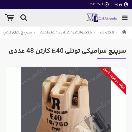
ورود
ثبت نام
الکتریک
محصولات روشنایی و متعلقات
سرپیچ های لامپ
سرپیچ سرامیکی تونلی E40 کارتن 48 عددی
توقف در فرایند تامین