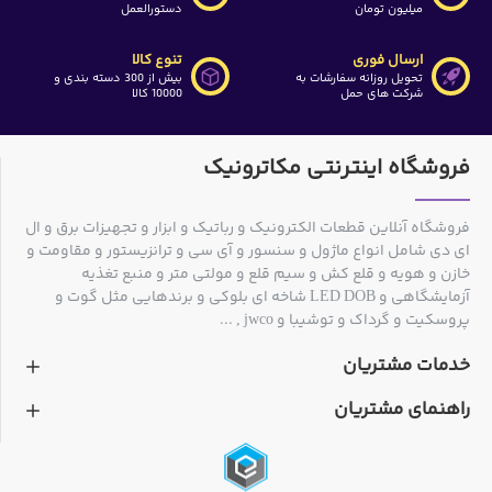
میلیون تومان
دستورالعمل
ارسال فوری
تنوع کالا
تحویل روزانه سفارشات به
بیش از 300 دسته بندی و
شرکت های حمل
10000 کالا
فروشگاه اینترنتی مکاترونیک
فروشگاه آنلاین قطعات الکترونیک و رباتیک و ابزار و تجهیزات برق و ال
ای دی شامل انواع ماژول و سنسور و آی سی و ترانزیستور و مقاومت و
خازن و هویه و قلع کش و سیم قلع و مولتی متر و منبع تغذیه
آزمایشگاهی و LED DOB شاخه ای بلوکی و برندهایی مثل گوت و
پروسکیت و گرداک و توشیبا و jwco , ...
خدمات مشتریان
راهنمای مشتریان