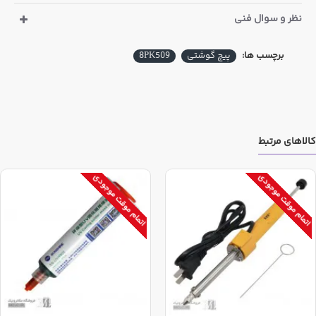
نظر و سوال فنی
برچسب ها:
پیچ گوشتی
8PK509
کالاهای مرتبط
اتمام موقت موجودی
اتمام موقت موجودی
طول دسته ها A : 90 mm
B : 150 mm
C : 100 mm
D : 75 mm