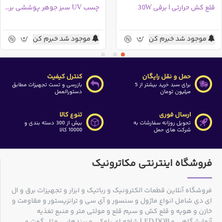
قلع کش حرارتی | برقی 30W
چسب UV سبز جوهر پوششی بردترمیم کننده
بسته های
+
(N0.1) 3.8 x 150 mm
ویژه :
کارت
موجود شد خبرم کن
موجود شد خبرم کن
-
3.8 x 150 mm
تاول
+
(N0.1) 3.0 x 100 mm
حمل و نقل رایگان
کنترل کیفیت
برای سبد خرید بیشتر از 5
بازرسی و تست تجهیزات مطابق
میلیون تومان
دستورالعمل
-
3.0 x 100 mm
ارسال فوری
تنوع کالا
+
(N0.1) 2.4 x 75 mm
تحویل روزانه سفارشات به
بیش از 300 دسته بندی و
شرکت های حمل
10000 کالا
-
2.4 x 75 mm
فروشگاه اینترنتی مکاترونیک
فروشگاه آنلاین قطعات الکترونیک و رباتیک و ابزار و تجهیزات برق و ال
ای دی شامل انواع ماژول و سنسور و آی سی و ترانزیستور و مقاومت و
خازن و هویه و قلع کش و سیم قلع و مولتی متر و منبع تغذیه
آزمایشگاهی و LED DOB شاخه ای بلوکی و برندهایی مثل گوت و