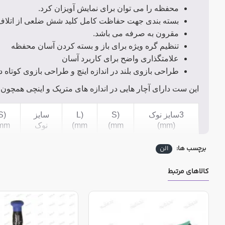
محفظه را می توان برای نمایش آویزان کرد.
بسته بندی جهت حفاظت کامل کلید شش ضلعی از اتل
مقرون به صرفه می باشد.
تنظیم گره ویژه برای باز و بسته کردن آسان محفظه
علامتگذاری واضح برای کاربرد آسان
طراحی بازوی بلند در اندازه اینچ و طراحی بازوی کوتاه د
این ست دارای آچار هایی در اندازه های متریک و اینچی همچون:
3سایز نوک
(S
(L
سایز
(S
(mm)
(mm
(mm
نوک
mm
برچسب ها:
الن
8
0.028"
35
8
0.7
کالاهای مرتبط
10
0.035"
38
10
0.9
12
0.050"
41
12
1.3