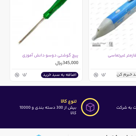
فازمتر غیرتماسی
پیچ گوشتی دوسو دانش آموزی
345,000ریال
 خبرم کن
اضافه به سبد خرید
تنوع کالا
ت به شرکت
بیش از 300 دسته بندی و 10000
کالا