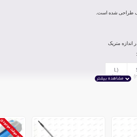
اف طراحی شده است.
ر اندازه متریک
(L
(mm
(
65
68
اتمام موقت موجودی
72