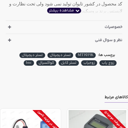
کد محصول در کشور تایوان تولید نمی شود ولی تحت نظارت و
لایسنس برند پروسکیت تایوان است.
Cable Length Measurement up to 1200M
خصوصیات
Measuring cable length to opens up to 1200M.
نظر و سوال فنی
Calibration accuracy: ±3%
Length measurement in feet, yard or meters
برچسب ها:
MT7071K
تستر دیجیتال
تستر دیجیتال
Cable length measurements without remote attached
زوج یاب
زوجیاب
تستر کابل
کواکسیال
bnc
Calibration Parameters
Can determine actual Calibration parameters with known
length of cable for cable length test
Allows setting 1-7 Calibration parameters
کالاهای مرتبط
Wire Tracing up to 3KM
اتمام موقت موجودی
توقف در فرایند تامین
The tone and probe kit let you easily tracking wire directly
in connection with live telecommunication equipment and