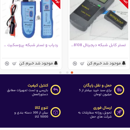
router
Cable Mapping & status Indication
Display the result of pin to pin cable mapping
Display cable status and troubleshoot wiring for
continuity, shorts, opens and crossover.
تستر کابل شبکه دیجیتال 3LW - SC8108
ردیاب و تستر شبکه پروسکیت MT-7025
Max support to 8 remote units
Non Contact Voltage detection
موجود شد خبرم کن
موجود شد خبرم کن
Tests voltage from 90 ~ 1000V, special design to make
sure the power is off before testing for circuit protection
حمل و نقل رایگان
کنترل کیفیت
برای سبد خرید بیشتر از 5
بازرسی و تست تجهیزات مطابق
میلیون تومان
دستورالعمل
ارسال فوری
تنوع کالا
تحویل روزانه سفارشات به
بیش از 300 دسته بندی و
شرکت های حمل
10000 کالا