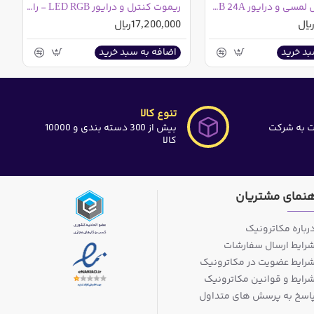
ریموت کنترل لمسی و درایور LED RGB 24A
ریموت کنترل و درایور LED RGB - رادیویی - 8 کلید - 30A
17,200,000ریال
بد خرید
اضافه به سبد خرید
تنوع کالا
ت به شرکت
بیش از 300 دسته بندی و 10000
کالا
هنمای مشتریان
رباره مکاترونیک
رایط ارسال سفارشات
رایط عضویت در مکاترونیک
رایط و قوانین مکاترونیک
اسخ به پرسش های متداول