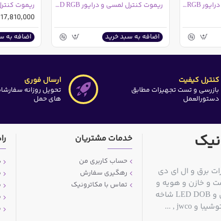
ریموت کنترل موزیکال و درایور LED RGB - مادون قرمز - 20 کلید - درایور 6A
ریموت کنترل لمسی و درایور LED RGB مدل GT666
17,810,000ریال
اضافه به سبد خرید
اضافه به س
کنترل کیفیت
ارسال فوری
بازرسی و تست تجهیزات مطابق
تحویل روزانه سفارشا
دستورالعمل
های حمل
نیک
خدمات مشتریان
را
حساب کاربری من
د
ات برق و ال ای دی
رهگیری سفارش
ش
ت و خازن و هویه و
تماس با مکاترونیک
ش
قلع کش و سیم قلع و مولتی متر و منبع تغذیه آزمایشگاهی و LED DOB شاخه
ش
jwc , ...
پ