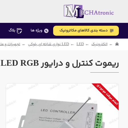
دسته بندی کالاهای مکاترونیک
ویژه ها
بلاگ
الکترونیک
LED
LED نواری شاخه ای بلوکی
تجهیزات و متع
ریموت کنترل و درایور LED RGB - رادیویی - 4 کلید - 30A
اتمام موقت موجودی