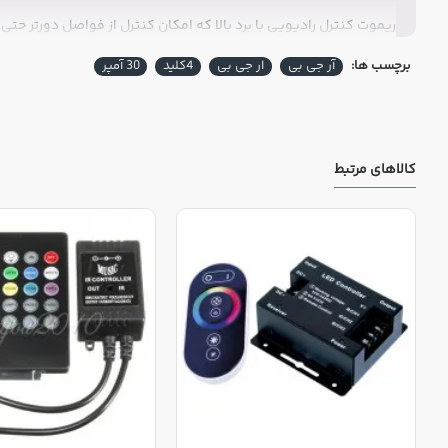
ریموت کنترل رادیویی با برد بالا که امکان کنترل از فواصل دورتر حتی 
برچسب ها:
آر جی بی
ار جی بی
4کلید
30 آمپر
کالاهای مرتبط