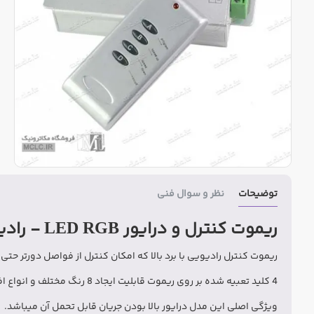
توضیحات
نظر و سوال فنی
ریموت کنترل و درایور LED RGB - رادیویی - 4 کلید - درایور 30A در مجموعه LED
ریموت کنترل رادیویی با برد بالا که امکان کنترل از فواصل دورتر حتی 
4 کلید تعبیه شده بر روی ریموت قابلیت ایجاد 8 رنگ مختلف و انواع افکت های fade و چشمک زن با امکان کنترل سرعت را فراهم مینمایند.
ویژگی اصلی این مدل درایور بالا بودن جریان قابل تحمل آن میباشد.