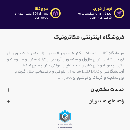
ارسال فوری
تنوع کالا
تحویل روزانه سفارشات به
بیش از 300 دسته بندی و
شرکت های حمل
10000 کالا
فروشگاه اینترنتی مکاترونیک
فروشگاه آنلاین قطعات الکترونیک و رباتیک و ابزار و تجهیزات برق و ال
ای دی شامل انواع ماژول و سنسور و آی سی و ترانزیستور و مقاومت و
خازن و هویه و قلع کش و سیم قلع و مولتی متر و منبع تغذیه
آزمایشگاهی و LED DOB شاخه ای بلوکی و برندهایی مثل گوت و
پروسکیت و گرداک و توشیبا و jwco , ...
خدمات مشتریان
راهنمای مشتریان