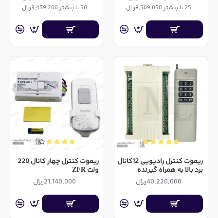
25 یا بیشتر 8,509,050ریال
50 یا بیشتر 3,459,200ریال
ریموت کنترل رادیویی 12کانال
ریموت کنترل چهار کانال 220
برد بالا به همراه گیرنده
ولت ZFR
40,220,000ریال
21,140,000ریال