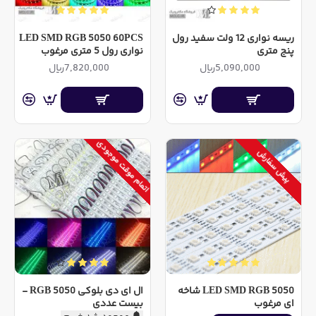
ریسه نواری 12 ولت سفید رول
LED SMD RGB 5050 60PCS
پنج متری
نواری رول 5 متری مرغوب
5,090,000ریال
7,820,000ریال
اتمام موقت موجودی
پیش سفارش
فقط آنلاین
LED SMD RGB 5050 شاخه
ال ای دی بلوکی RGB 5050 -
ای مرغوب
بیست عددی