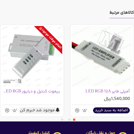
کالاهای مرتبط
اتمام موقت موجودی
آمپلی فایر LED RGB 12A
ریموت کنترل و درایور LED RGB - رادیویی - 4 کلید - 30A
1,540,000ریال
موجود شد خبرم کن
اضافه به سبد خرید
حمل و نقل رایگان
کنترل کیفیت