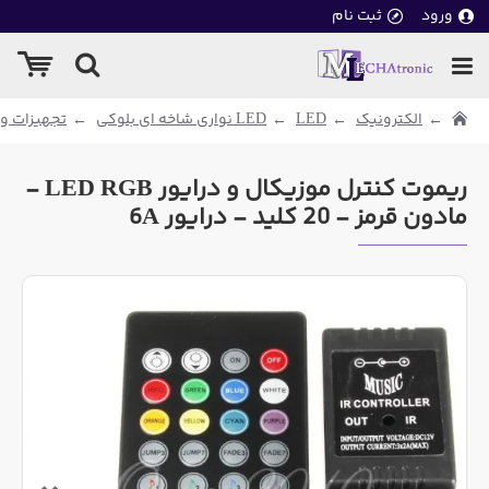
ورود
ثبت نام
الکترونیک
LED
LED نواری شاخه ای بلوکی
تجهیزات و م
ریموت کنترل موزیکال و درایور LED RGB -
مادون قرمز - 20 کلید - درایور 6A