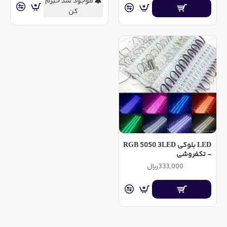
موجود شد خبرم
کن
LED بلوکی RGB 5050 3LED
- تکفروشی
333,000ریال