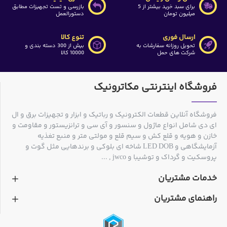
برای سبد خرید بیشتر از 5
بازرسی و تست تجهیزات مطابق
میلیون تومان
دستورالعمل
ارسال فوری
تنوع کالا
تحویل روزانه سفارشات به
بیش از 300 دسته بندی و
شرکت های حمل
10000 کالا
فروشگاه اینترنتی مکاترونیک
فروشگاه آنلاین قطعات الکترونیک و رباتیک و ابزار و تجهیزات برق و ال
ای دی شامل انواع ماژول و سنسور و آی سی و ترانزیستور و مقاومت و
خازن و هویه و قلع کش و سیم قلع و مولتی متر و منبع تغذیه
آزمایشگاهی و LED DOB شاخه ای بلوکی و برندهایی مثل گوت و
پروسکیت و گرداک و توشیبا و jwco , ...
خدمات مشتریان
راهنمای مشتریان