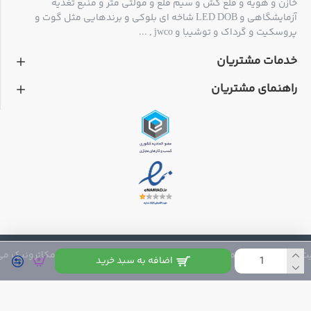
خازن و هویه و قلع کش و سیم قلع و مولتی متر و منبع تغذیه
آزمایشگاهی و LED DOB شاخه ای بلوکی و برندهایی مثل گوت و
پروسکیت و گرداک و توشیبا و jwco , ...
خدمات مشتریان
راهنمای مشتریان
 متعلق به فروشگاه مکاترونیک می باشد
اضافه به سبد خرید