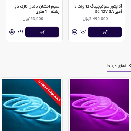
آداپتور سوئیچینگ 12 ولت 3
سیم افشان باندی نازک دو
آمپر DC 12V 3A
رشته - 1 متری
5,490,000ریال
153,000ریال
کالاهای مرتبط
اتمام موقت موجودی
قیمت درج شده برای این کالا به ازای یک متر (100 سانتی متر)
می باشد. در صورت خرید روی تعداد بالاتر ، به متراژ ثبت شده
توسط شما و یک تکه ارسال خواهد شد. مثلا اگر 5 واحد از این
کالا خریداری نمایید. یک مجموعه پنج متری ارسال میگردد.