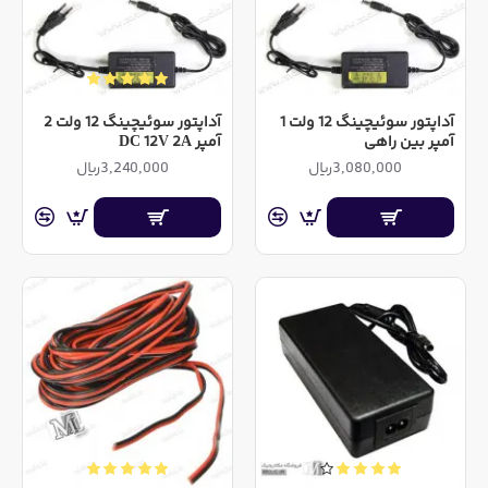
ها، ساخت تابلوهای نئون دکوراسیون داخلی و خارجی و همچنین
مصارف خانگی و اسپورت خودرو دارد
مشخصات ریسه نئون فلکسی آفتابی 12V - یک متری مارک
آداپتور سوئیچینگ 12 ولت 1
آداپتور سوئیچینگ 12 ولت 2
آمپر بین راهی
آمپر DC 12V 2A
SUN
3,080,000ریال
3,240,000ریال
رنگ: آفتابی
مارک: SUNPOWER
ولتاژ کاری: 12 ولت مستقیم
جریان مصرفی: 700 میلی آمپر در هر متر
سایز نوار : 12x6 میلی متر
ضد آب
فواصل برشی : 25 میلی متر