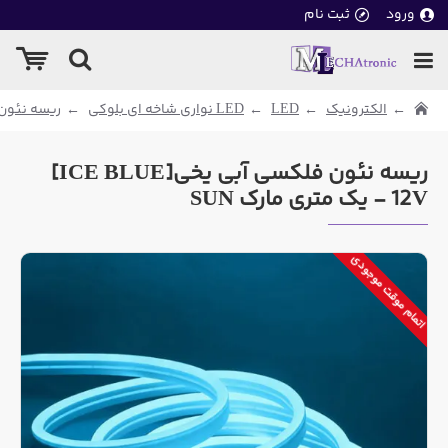
ورود
ثبت نام
الکترونیک
LED
LED نواری شاخه ای بلوکی
ریسه نئون
ریسه نئون فلکسی آبی یخی[ICE BLUE]
12V - یک متری مارک SUN
اتمام موقت موجودی