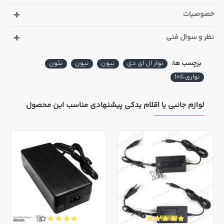
خصوصیات
نظر و سوال فنی
برچسب ها:
نوار ال ای دی
نیون
نيون
نئون
نواری،led
لوازم جانبی یا اقلام یدکی پیشنهادی مناسب این محصول
ولتاژ مورد نیاز این ریسه 12 ولت مستقیم می باشد بنابراین با
برق خودروهای سواری و بدون نیاز به درایور روشن می
شود(برای استفاده در چراغ اتومبیل) و در مصارف خانگی نیاز به
آداپتور 12 ولت دارد
با توجه به ویژگی های بالا این ریسه ها کاربردهای مختلفی در
نورپردازی امان تجاری مانند پاساژها و مراکز خرید ، شهربازی
ها، ساخت تابلوهای نئون دکوراسیون داخلی و خارجی و همچنین
مصارف خانگی و اسپورت خودرو دارد