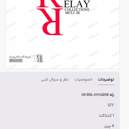
توضیحات
خصوصیات
نظر و سوال فنی
رله
OUDH-SS112DM
12V
1 کنتاکت
4 پین