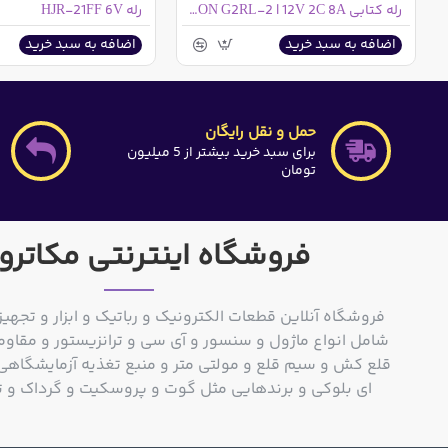
رله کتابی OMRON G2RL-2 | 12V 2C 8A
رله HJR-21FF 6V
اضافه به سبد خرید
اضافه به سبد خرید
حمل و نقل رایگان
برای سبد خرید بیشتر از 5 میلیون
تومان
فروشگاه اینترنتی مکاترو
فروشگاه آنلاین قطعات الکترونیک و رباتیک و ابزار و تجهیز
شامل انواع ماژول و سنسور و آی سی و ترانزیستور و مقاوم
ای بلوکی و برندهایی مثل گوت و پروسکیت و گرداک و توشیبا و o