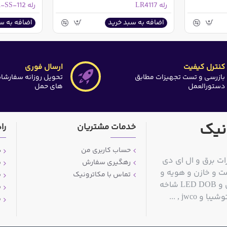
رله LR4117
رله ORA-SS-112
اضافه به سبد خرید
اضافه به س
کنترل کیفیت
ارسال فوری
بازرسی و تست تجهیزات مطابق
تحویل روزانه سفارشا
دستورالعمل
های حمل
نیک
خدمات مشتریان
را
حساب کاربری من
د
ات برق و ال ای دی
رهگیری سفارش
ش
ت و خازن و هویه و
تماس با مکاترونیک
ش
قلع کش و سیم قلع و مولتی متر و منبع تغذیه آزمایشگاهی و LED DOB شاخه
ش
jwc , ...
پ