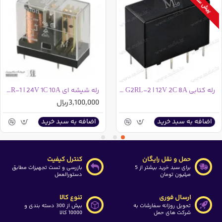
پیش سفارش
رله کتابی OMRON G2RL-2 | 12V 2C 8A
رله شیشه ای OMRON G2R-1 | 24V 1C 10A
3,100,000ریال
اضافه به سبد خرید
اضافه به سبد خرید
حمل و نقل رایگان
کنترل کیفیت
برای سبد خرید بیشتر از 5
بازرسی و تست تجهیزات مطابق
میلیون تومان
دستورالعمل
ارسال فوری
تنوع کالا
تحویل روزانه سفارشات به
بیش از 300 دسته بندی و
شرکت های حمل
10000 کالا