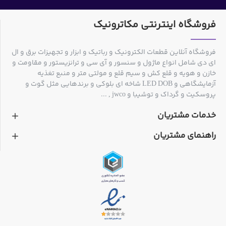
فروشگاه اینترنتی مکاترونیک
فروشگاه آنلاین قطعات الکترونیک و رباتیک و ابزار و تجهیزات برق و ال
ای دی شامل انواع ماژول و سنسور و آی سی و ترانزیستور و مقاومت و
خازن و هویه و قلع کش و سیم قلع و مولتی متر و منبع تغذیه
آزمایشگاهی و LED DOB شاخه ای بلوکی و برندهایی مثل گوت و
پروسکیت و گرداک و توشیبا و jwco , ...
خدمات مشتریان
راهنمای مشتریان