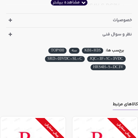
HRS4H-S-DC3V
خصوصیات
نظر و سوال فنی
برچسب ها:
KBI-H3S
سه
TOP100
SRD-03VDC-SL-C
JQC-3F-1C-3VDC
HRS4H-S-DC3V
کالاهای مرتبط
پیش سفارش
پیش سفارش