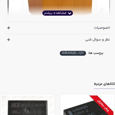
خصوصیات
نظر و سوال فنی
12V
برچسب ها:
HJR4102E-12V
5 پین
HJR4102E-12V
کالاهای مرتبط
پیش سفارش