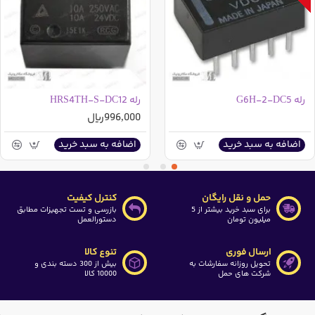
رله G6H-2-DC5
رله HRS4TH-S-DC12
996,000ریال
اضافه به سبد خرید
اضافه به سبد خرید
حمل و نقل رایگان
کنترل کیفیت
برای سبد خرید بیشتر از 5
بازرسی و تست تجهیزات مطابق
میلیون تومان
دستورالعمل
ارسال فوری
تنوع کالا
تحویل روزانه سفارشات به
بیش از 300 دسته بندی و
شرکت های حمل
10000 کالا