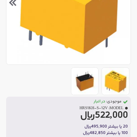
موجودی:
در انبار
HRS1KH-S-12V
MODEL:
522,000ریال
20 یا بیشتر 495,900ریال
100 یا بیشتر 482,850ریال