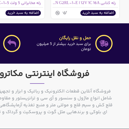
رله کتابی OMRON G2RL-1-E | 12V 1C 16A
رله مخابراتی 5 ولت HJR1-2C-1-5
اضافه به سبد خرید
اضافه به سبد خرید
حمل و نقل رایگان
برای سبد خرید بیشتر از 5 میلیون
تومان
فروشگاه اینترنتی مکاترو
فروشگاه آنلاین قطعات الکترونیک و رباتیک و ابزار و تجهیز
شامل انواع ماژول و سنسور و آی سی و ترانزیستور و مقاوم
ای بلوکی و برندهایی مثل گوت و پروسکیت و گرداک و توشیبا و o