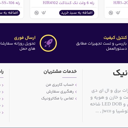
رله 6 ولت تک کنتاکت HJR4102
رله OMI-SS-106
اضافه به سبد خرید
اضافه به س
کنترل کیفیت
ارسال فوری
بازرسی و تست تجهیزات مطابق
تحویل روزانه سفارشا
دستورالعمل
های حمل
نیک
خدمات مشتریان
را
حساب کاربری من
د
ات برق و ال ای دی
رهگیری سفارش
ش
ت و خازن و هویه و
تماس با مکاترونیک
ش
قلع کش و سیم قلع و مولتی متر و منبع تغذیه آزمایشگاهی و LED DOB شاخه
ش
jwc , ...
پ