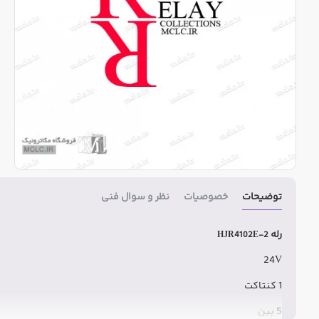
توضیحات
خصوصیات
نظر و سوال فنی
رله
HJR4102E-2
24V
1 کنتاکت
5 پین