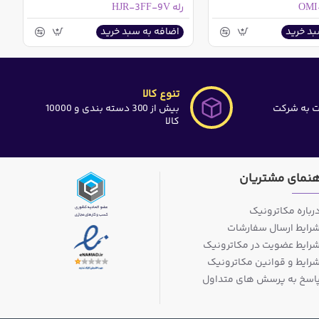
رله HJR-3FF-9V
بد خرید
اضافه به سبد خرید
تنوع کالا
ت به شرکت
بیش از 300 دسته بندی و 10000
کالا
هنمای مشتریان
رباره مکاترونیک
رایط ارسال سفارشات
رایط عضویت در مکاترونیک
رایط و قوانین مکاترونیک
اسخ به پرسش های متداول