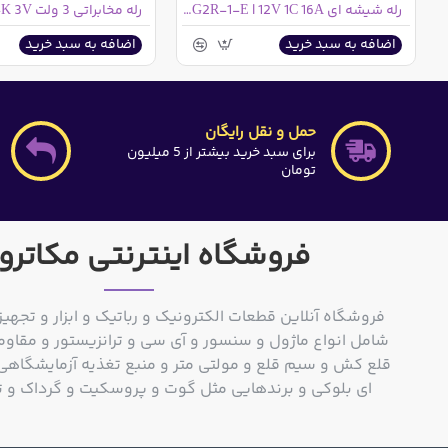
رله شیشه ای OMRON G2R-1-E | 12V 1C 16A
رله مخابراتی 3 ولت RAL3W-K 3V
اضافه به سبد خرید
اضافه به سبد خرید
حمل و نقل رایگان
برای سبد خرید بیشتر از 5 میلیون
تومان
فروشگاه اینترنتی مکاترو
فروشگاه آنلاین قطعات الکترونیک و رباتیک و ابزار و تجهیز
شامل انواع ماژول و سنسور و آی سی و ترانزیستور و مقاوم
ای بلوکی و برندهایی مثل گوت و پروسکیت و گرداک و توشیبا و o