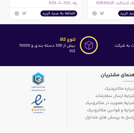
رله KIH-S-112C
بد خرید
اضافه به سبد خرید
تنوع کالا
ت به شرکت
بیش از 300 دسته بندی و 10000
کالا
هنمای مشتریان
رباره مکاترونیک
رایط ارسال سفارشات
رایط عضویت در مکاترونیک
رایط و قوانین مکاترونیک
اسخ به پرسش های متداول