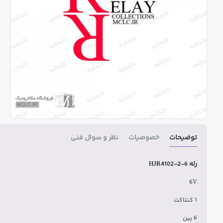
توضیحات
خصوصیات
نظر و سوال فنی
رله
HJR4102-2-6
6V
1 کنتاکت
6 پین