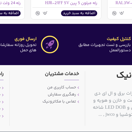
رله میلون 5 پین HJR-21FF 5V
رله 24 ولت تک کنتاکت HJR4102E
اضافه به سبد خرید
اضافه به س
کنترل کیفیت
ارسال فوری
بازرسی و تست تجهیزات مطابق
تحویل روزانه سفارشا
دستورالعمل
های حمل
نیک
خدمات مشتریان
را
حساب کاربری من
د
ات برق و ال ای دی
رهگیری سفارش
ش
ت و خازن و هویه و
تماس با مکاترونیک
ش
قلع کش و سیم قلع و مولتی متر و منبع تغذیه آزمایشگاهی و LED DOB شاخه
ش
jwc , ...
پ