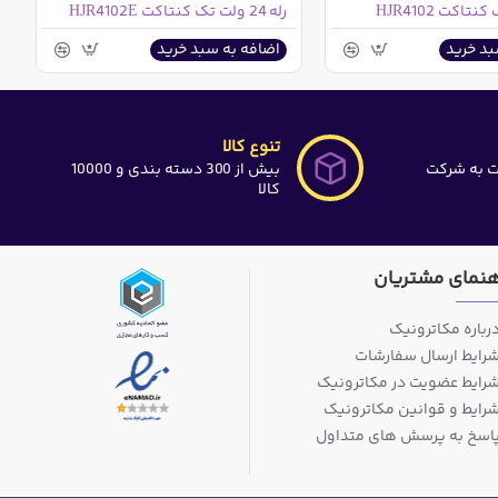
رله 24 ولت تک کنتاکت HJR4102E
بد خرید
اضافه به سبد خرید
تنوع کالا
ت به شرکت
بیش از 300 دسته بندی و 10000
کالا
هنمای مشتریان
رباره مکاترونیک
رایط ارسال سفارشات
رایط عضویت در مکاترونیک
رایط و قوانین مکاترونیک
اسخ به پرسش های متداول