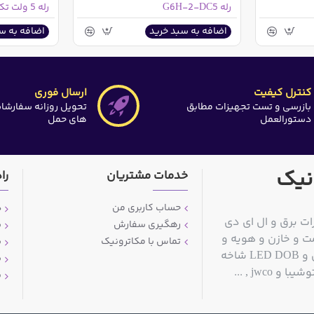
رله G6H-2-DC5
رله 5 ولت تک کنتاکت HJR4102
اضافه به سبد خرید
اضافه به س
کنترل کیفیت
ارسال فوری
بازرسی و تست تجهیزات مطابق
تحویل روزانه سفارشا
دستورالعمل
های حمل
نیک
خدمات مشتریان
را
حساب کاربری من
د
ات برق و ال ای دی
رهگیری سفارش
ش
ت و خازن و هویه و
تماس با مکاترونیک
ش
قلع کش و سیم قلع و مولتی متر و منبع تغذیه آزمایشگاهی و LED DOB شاخه
ش
jwc , ...
پ