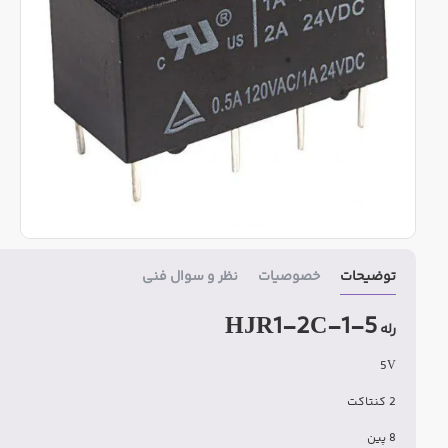
توضیحات
خصوصیات
نظر و سوال فنی
HJR1-2C-1-5
رله
5V
2 کنتاکت
8 پین