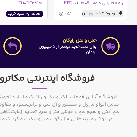
رله مخابراتی 5 ولت HFD2/005-S
رله JR1-DC6V
موجود شد خبرم کن
اضافه به سبد خرید
حمل و نقل رایگان
برای سبد خرید بیشتر از 5 میلیون
تومان
فروشگاه اینترنتی مکاترو
فروشگاه آنلاین قطعات الکترونیک و رباتیک و ابزار و تجهیز
شامل انواع ماژول و سنسور و آی سی و ترانزیستور و مقاوم
ای بلوکی و برندهایی مثل گوت و پروسکیت و گرداک و توشیبا و o