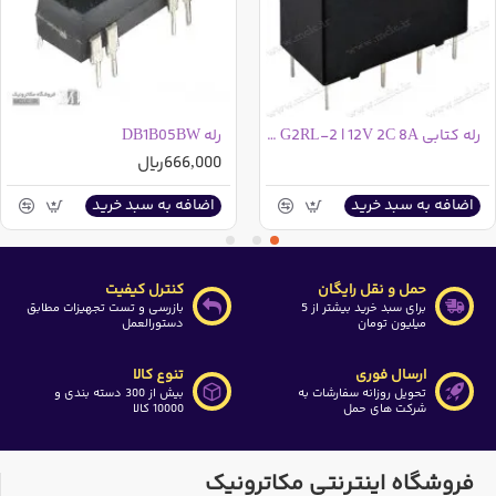
رله کتابی OMRON G2RL-2 | 12V 2C 8A
رله DB1B05BW
666,000ریال
اضافه به سبد خرید
اضافه به سبد خرید
حمل و نقل رایگان
کنترل کیفیت
برای سبد خرید بیشتر از 5
بازرسی و تست تجهیزات مطابق
میلیون تومان
دستورالعمل
ارسال فوری
تنوع کالا
تحویل روزانه سفارشات به
بیش از 300 دسته بندی و
شرکت های حمل
10000 کالا
فروشگاه اینترنتی مکاترونیک