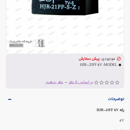
موجودی:
پیش سفارش
HJR-21FF 6V
MODEL:
بر اساس 0 نظر
-
نظر بدهید
توضیحات
رله
HJR-21FF 6V
6V