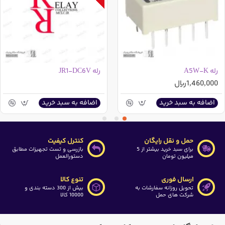
رله A5W-K
رله JR1-DC6V
1,460,000ریال
اضافه به سبد خرید
اضافه به سبد خرید
حمل و نقل رایگان
کنترل کیفیت
برای سبد خرید بیشتر از 5
بازرسی و تست تجهیزات مطابق
میلیون تومان
دستورالعمل
ارسال فوری
تنوع کالا
تحویل روزانه سفارشات به
بیش از 300 دسته بندی و
شرکت های حمل
10000 کالا