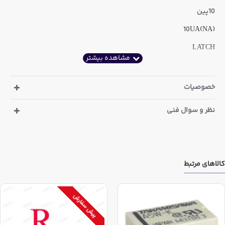
10پین
(10UA(NA
LATCH
خصوصیات
نظر و سوال فنی
کالاهای مرتبط
پیش سفارش