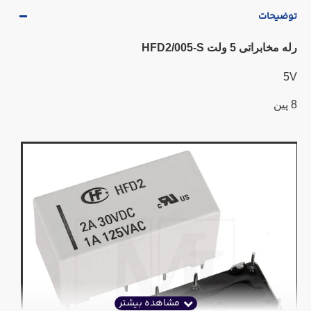
توضیحات
رله مخابراتی 5 ولت HFD2/005-S
5V
8 پین