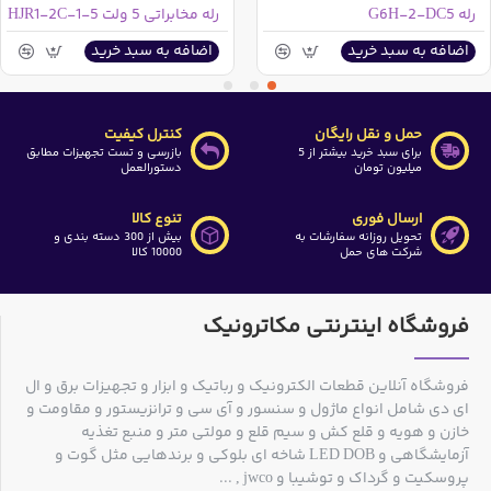
رله G6H-2-DC5
رله مخابراتی 5 ولت HJR1-2C-1-5
اضافه به سبد خرید
اضافه به سبد خرید
حمل و نقل رایگان
کنترل کیفیت
برای سبد خرید بیشتر از 5
بازرسی و تست تجهیزات مطابق
میلیون تومان
دستورالعمل
ارسال فوری
تنوع کالا
تحویل روزانه سفارشات به
بیش از 300 دسته بندی و
شرکت های حمل
10000 کالا
فروشگاه اینترنتی مکاترونیک
فروشگاه آنلاین قطعات الکترونیک و رباتیک و ابزار و تجهیزات برق و ال
ای دی شامل انواع ماژول و سنسور و آی سی و ترانزیستور و مقاومت و
خازن و هویه و قلع کش و سیم قلع و مولتی متر و منبع تغذیه
آزمایشگاهی و LED DOB شاخه ای بلوکی و برندهایی مثل گوت و
پروسکیت و گرداک و توشیبا و jwco , ...