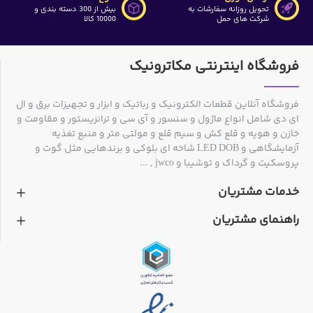
تحویل روزانه سفارشات به
بیش از 300 دسته بندی و
شرکت های حمل
10000 کالا
فروشگاه اینترنتی مکاترونیک
فروشگاه آنلاین قطعات الکترونیک و رباتیک و ابزار و تجهیزات برق و ال
ای دی شامل انواع ماژول و سنسور و آی سی و ترانزیستور و مقاومت و
خازن و هویه و قلع کش و سیم قلع و مولتی متر و منبع تغذیه
آزمایشگاهی و LED DOB شاخه ای بلوکی و برندهایی مثل گوت و
پروسکیت و گرداک و توشیبا و jwco , ...
خدمات مشتریان
راهنمای مشتریان