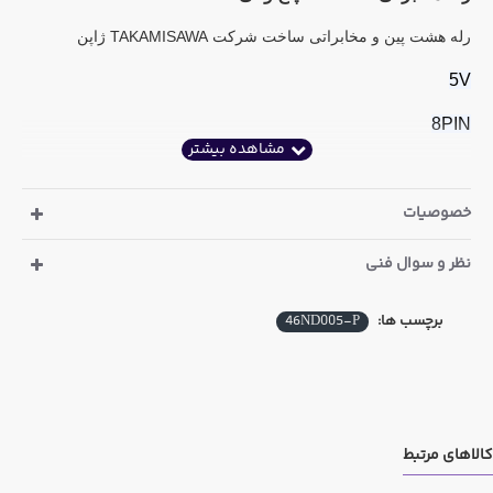
رله هشت پین و مخابراتی ساخت شرکت TAKAMISAWA ژاپن
5V
8PIN
خصوصیات
نظر و سوال فنی
برچسب ها:
46ND005-P
کالاهای مرتبط