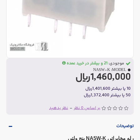
موجودی:
21 و بیشتر در خرید عمده
NA5W-K
MODEL:
1,460,000ریال
10 یا بیشتر 1,401,600ریال
50 یا بیشتر 1,372,400ریال
بر اساس 0 نظر
-
نظر بدهید
توضیحات
رله مخابراتی NA5W-K پنج ولتی