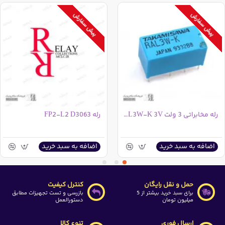
پیش سفارش
پیش سفارش
رله مخابراتی 3 ولت RAL3W-K 3V
رله FP2-L2 D3063
اضافه به سبد خرید
اضافه به سبد خرید
حمل و نقل رایگان
کنترل کیفیت
برای سبد خرید بیشتر از 5
بازرسی و تست تجهیزات مطابق
میلیون تومان
دستورالعمل
ارسال فوری
تنوع کالا