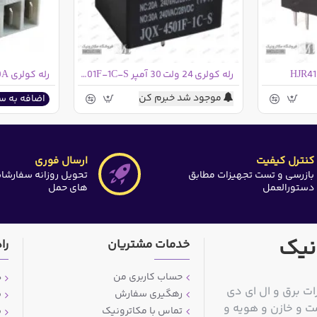
رله کولری 24 ولت 30 آمپر JQX-4501F-1C-S
موجود شد خبرم کن
اضافه به س
کنترل کیفیت
ارسال فوری
بازرسی و تست تجهیزات مطابق
تحویل روزانه سفارشا
دستورالعمل
های حمل
نیک
خدمات مشتریان
را
حساب کاربری من
د
ات برق و ال ای دی
رهگیری سفارش
ش
ت و خازن و هویه و
تماس با مکاترونیک
ش