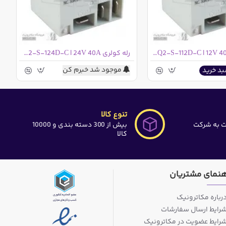
رله کولری MPQ2-S-112D-C | 12V 40A
رله کولری MPQ2-S-124D-C | 24V 40A
موجود شد خبرم کن
بد خرید
تنوع کالا
ت به شرکت
بیش از 300 دسته بندی و 10000
کالا
هنمای مشتریان
رباره مکاترونیک
رایط ارسال سفارشات
رایط عضویت در مکاترونیک