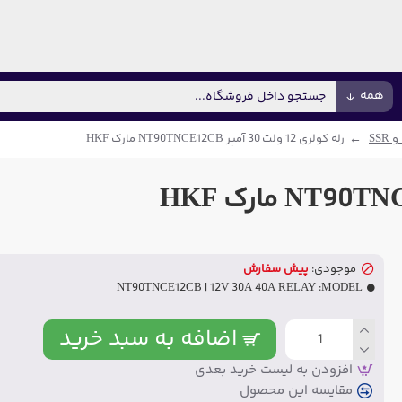
همه
 SSR
رله کولری 12 ولت 30 آمپر NT90TNCE12CB مارک HKF
موجودی:
پیش سفارش
NT90TNCE12CB | 12V 30A 40A RELAY
MODEL:
اضافه به سبد خرید
افزودن به لیست خرید بعدی
مقایسه این محصول