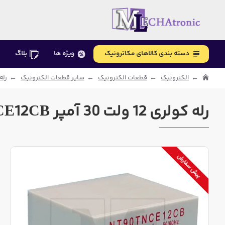
دسته بندی کالاهای مکاترونیک
ویژه ها
بلاگ
الکترونیک
قطعات الکترونیک
سایر قطعات الکترونیک
رله و
رله کولری 12 ولت 30 آمپر NT90TNCE12CB مارک HKF
پیش سفارش