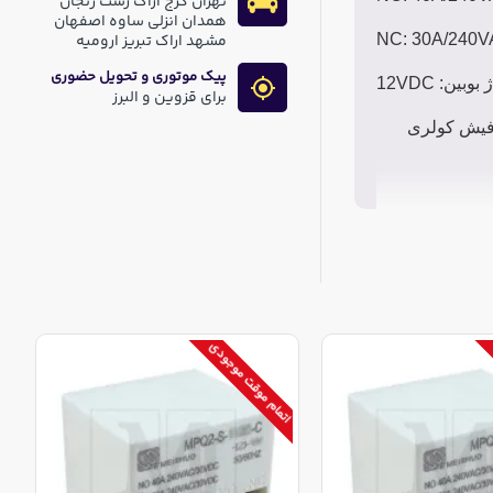
تهران کرج اراک رشت زنجان
همدان انزلی ساوه اصفهان
NC: 30A/240
مشهد اراک تبریز ارومیه
پیک موتوری و تحویل حضوری
بوبین: 12VDC
برای قزوین و البرز
سط فیش کولری
اتمام موقت موجودی