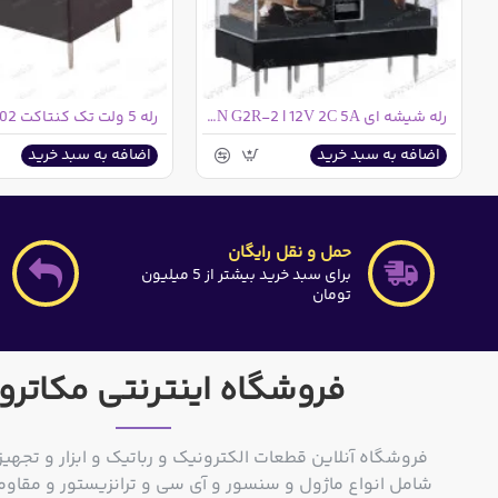
رله شیشه ای OMRON G2R-2 | 12V 2C 5A
رله 5 ولت تک کنتاکت HJR4102
اضافه به سبد خرید
اضافه به سبد خرید
حمل و نقل رایگان
برای سبد خرید بیشتر از 5 میلیون
تومان
فروشگاه اینترنتی مکاترو
فروشگاه آنلاین قطعات الکترونیک و رباتیک و ابزار و تجهیز
شامل انواع ماژول و سنسور و آی سی و ترانزیستور و مقاوم