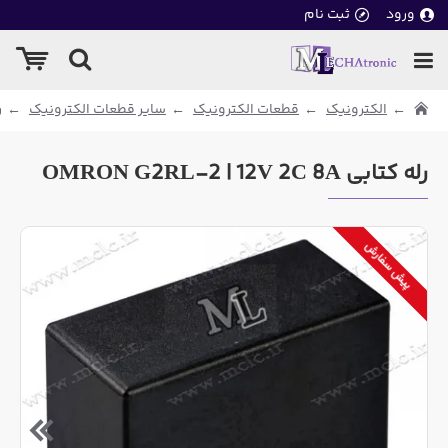
ورود
ثبت نام
الکترونیک
قطعات الکترونیک
سایر قطعات الکترونیک
ر
رله کتابی OMRON G2RL-2 | 12V 2C 8A
پیش سفارش