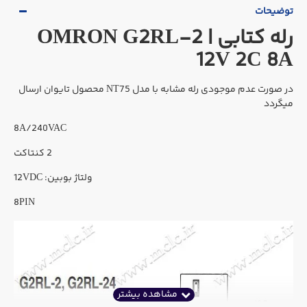
توضیحات
رله کتابی OMRON G2RL-2 |
12V 2C 8A
در صورت عدم موجودی رله مشابه با مدل NT75 محصول تایوان ارسال
میگردد
8A/240VAC
2 کنتاکت
ولتاژ بوبین: 12VDC
8PIN