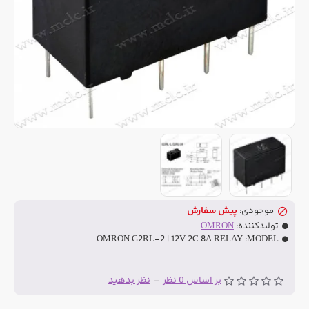
موجودی:
پیش سفارش
تولیدکننده:
OMRON
OMRON G2RL-2 | 12V 2C 8A RELAY
MODEL:
بر اساس 0 نظر
-
نظر بدهید