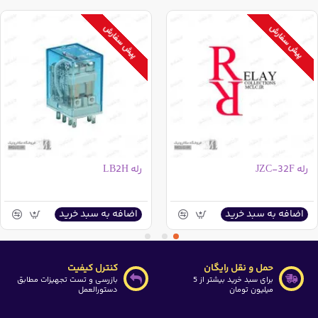
پیش سفارش
پیش سفارش
رله JZC-32F
رله LB2H
اضافه به سبد خرید
اضافه به سبد خرید
حمل و نقل رایگان
کنترل کیفیت
برای سبد خرید بیشتر از 5
بازرسی و تست تجهیزات مطابق
میلیون تومان
دستورالعمل