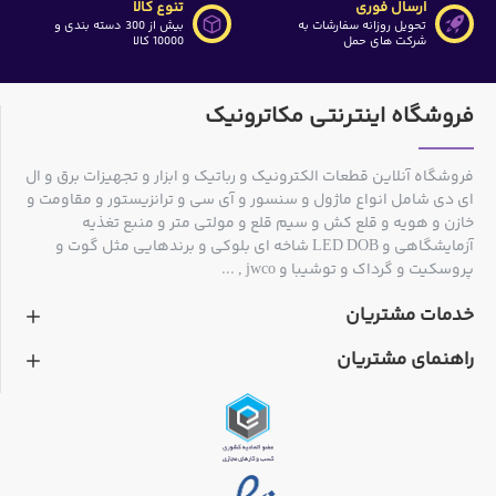
ارسال فوری
تنوع کالا
تحویل روزانه سفارشات به
بیش از 300 دسته بندی و
شرکت های حمل
10000 کالا
فروشگاه اینترنتی مکاترونیک
فروشگاه آنلاین قطعات الکترونیک و رباتیک و ابزار و تجهیزات برق و ال
ای دی شامل انواع ماژول و سنسور و آی سی و ترانزیستور و مقاومت و
خازن و هویه و قلع کش و سیم قلع و مولتی متر و منبع تغذیه
آزمایشگاهی و LED DOB شاخه ای بلوکی و برندهایی مثل گوت و
پروسکیت و گرداک و توشیبا و jwco , ...
خدمات مشتریان
راهنمای مشتریان