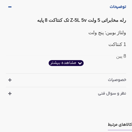
توضیحات
رله مخابراتی 5 ولت Z-5L 5v تک کنتاکت 8 پایه
ولتاژ بوبین: پنج ولت
1 کنتاکت
8 پین
خصوصیات
نظر و سوال فنی
کالاهای مرتبط