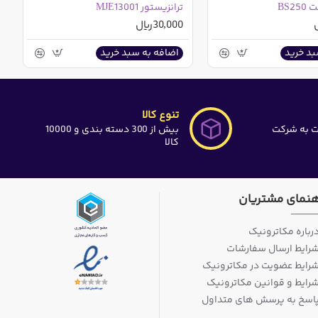
BS2
ترانزیستور MJE13001
30,000ریال
بد خرید
اضافه به سبد خرید
تنوع کالا
ت به شرکت
بیش از 300 دسته بندی و 10000
کالا
هنمای مشتریان
رباره مکاترونیک
رایط ارسال سفارشات
رایط عضویت در مکاترونیک
رایط و قوانین مکاترونیک
اسخ به پرسش های متداول