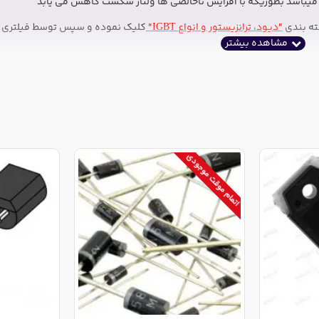
د میباشد بطوریکه با افزایش ناخالصی ها ولتاژ شکست کاهش می یابد
ته بندی
"دیود، ترانزیستور و انواع IGBT"
کلیک نموده و سپس توسط فیلتری 
اتمام موقت موجودی