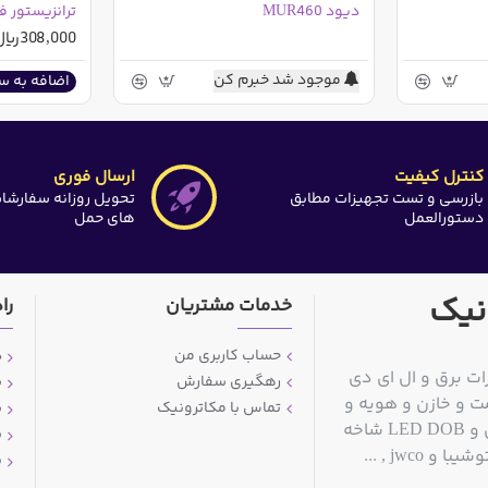
دیود MUR460
ترانزیستور فت 50
308,000ریال
موجود شد خبرم کن
اضافه به س
کنترل کیفیت
ارسال فوری
بازرسی و تست تجهیزات مطابق
تحویل روزانه سفارشا
دستورالعمل
های حمل
نیک
خدمات مشتریان
را
حساب کاربری من
د
ات برق و ال ای دی
رهگیری سفارش
ش
ت و خازن و هویه و
تماس با مکاترونیک
ش
قلع کش و سیم قلع و مولتی متر و منبع تغذیه آزمایشگاهی و LED DOB شاخه
ش
jwc , ...
پ