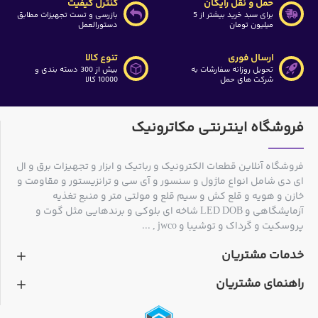
حمل و نقل رایگان
کنترل کیفیت
برای سبد خرید بیشتر از 5
بازرسی و تست تجهیزات مطابق
میلیون تومان
دستورالعمل
ارسال فوری
تنوع کالا
تحویل روزانه سفارشات به
بیش از 300 دسته بندی و
شرکت های حمل
10000 کالا
فروشگاه اینترنتی مکاترونیک
فروشگاه آنلاین قطعات الکترونیک و رباتیک و ابزار و تجهیزات برق و ال
ای دی شامل انواع ماژول و سنسور و آی سی و ترانزیستور و مقاومت و
خازن و هویه و قلع کش و سیم قلع و مولتی متر و منبع تغذیه
آزمایشگاهی و LED DOB شاخه ای بلوکی و برندهایی مثل گوت و
پروسکیت و گرداک و توشیبا و jwco , ...
خدمات مشتریان
راهنمای مشتریان