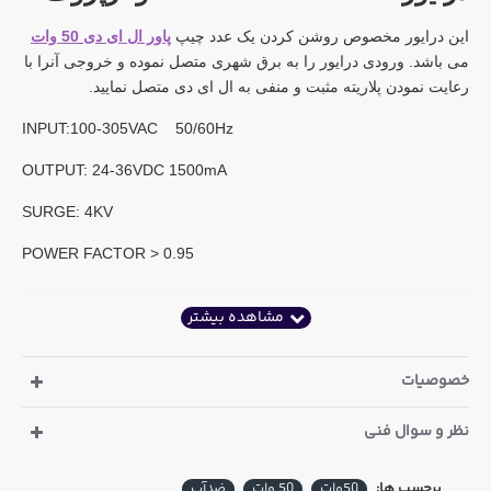
این درایور مخصوص روشن کردن یک عدد چیپ
پاور ال ای دی 50 وات
می باشد. ورودی درایور را به برق شهری متصل نموده و خروجی آنرا با
رعایت نمودن پلاریته مثبت و منفی به ال ای دی متصل نمایید.
INPUT:100-305VAC 50/60Hz
OUTPUT: 24-36VDC 1500mA
SURGE: 4KV
POWER FACTOR > 0.95
خصوصیات
نظر و سوال فنی
برچسب ها:
50وات
50 وات
ضدآب