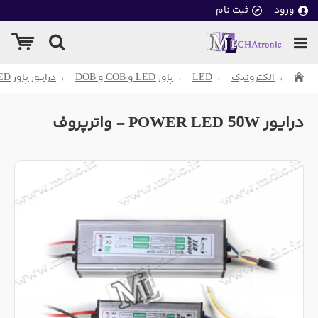
ورود
ثبت نام
الکترونیک
LED
پاور LED و COB و DOB
درایور پاور LED
درایور POWER LED 50W - واترپروف