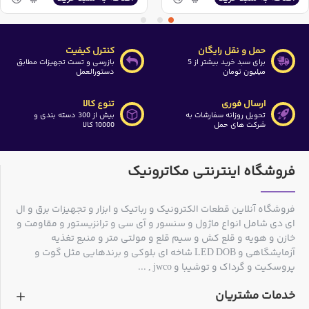
حمل و نقل رایگان
کنترل کیفیت
برای سبد خرید بیشتر از 5
بازرسی و تست تجهیزات مطابق
میلیون تومان
دستورالعمل
ارسال فوری
تنوع کالا
تحویل روزانه سفارشات به
بیش از 300 دسته بندی و
شرکت های حمل
10000 کالا
فروشگاه اینترنتی مکاترونیک
فروشگاه آنلاین قطعات الکترونیک و رباتیک و ابزار و تجهیزات برق و ال
ای دی شامل انواع ماژول و سنسور و آی سی و ترانزیستور و مقاومت و
خازن و هویه و قلع کش و سیم قلع و مولتی متر و منبع تغذیه
آزمایشگاهی و LED DOB شاخه ای بلوکی و برندهایی مثل گوت و
پروسکیت و گرداک و توشیبا و jwco , ...
خدمات مشتریان