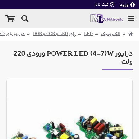
ورود
ثبت نام
الکترونیک
LED
پاور LED و COB و DOB
درایور پاور LED
درایور POWER LED (4-7)W ورودی 220
ولت