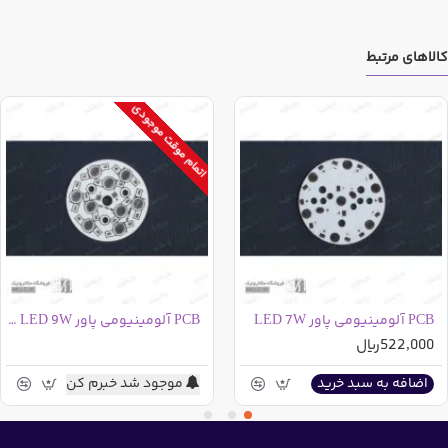
کالاهای مرتبط
اتمام موقت موجودی
PCB آلومینیومی پاور LED 7W
PCB آلومینیومی پاور LED 9W قطر 6
522,000ریال
موجود شد خبرم کن
اضافه به سبد خرید