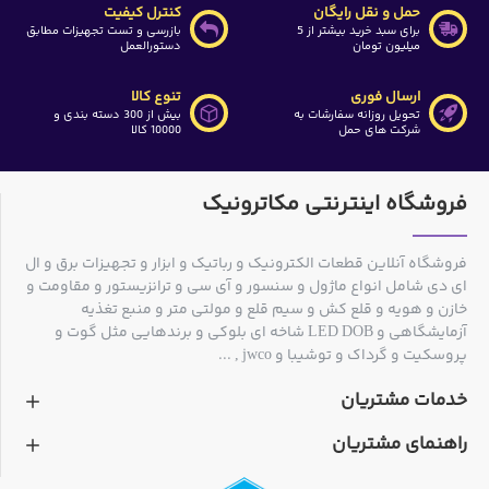
حمل و نقل رایگان
کنترل کیفیت
برای سبد خرید بیشتر از 5
بازرسی و تست تجهیزات مطابق
میلیون تومان
دستورالعمل
ارسال فوری
تنوع کالا
تحویل روزانه سفارشات به
بیش از 300 دسته بندی و
شرکت های حمل
10000 کالا
فروشگاه اینترنتی مکاترونیک
فروشگاه آنلاین قطعات الکترونیک و رباتیک و ابزار و تجهیزات برق و ال
ای دی شامل انواع ماژول و سنسور و آی سی و ترانزیستور و مقاومت و
خازن و هویه و قلع کش و سیم قلع و مولتی متر و منبع تغذیه
آزمایشگاهی و LED DOB شاخه ای بلوکی و برندهایی مثل گوت و
پروسکیت و گرداک و توشیبا و jwco , ...
خدمات مشتریان
راهنمای مشتریان