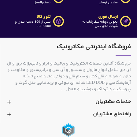
میلیون تومان
دستورالعمل
ارسال فوری
تنوع کالا
تحویل روزانه سفارشات به
بیش از 300 دسته بندی و
شرکت های حمل
10000 کالا
فروشگاه اینترنتی مکاترونیک
فروشگاه آنلاین قطعات الکترونیک و رباتیک و ابزار و تجهیزات برق و ال
ای دی شامل انواع ماژول و سنسور و آی سی و ترانزیستور و مقاومت و
خازن و هویه و قلع کش و سیم قلع و مولتی متر و منبع تغذیه
آزمایشگاهی و LED DOB شاخه ای بلوکی و برندهایی مثل گوت و
پروسکیت و گرداک و توشیبا و jwco , ...
خدمات مشتریان
راهنمای مشتریان