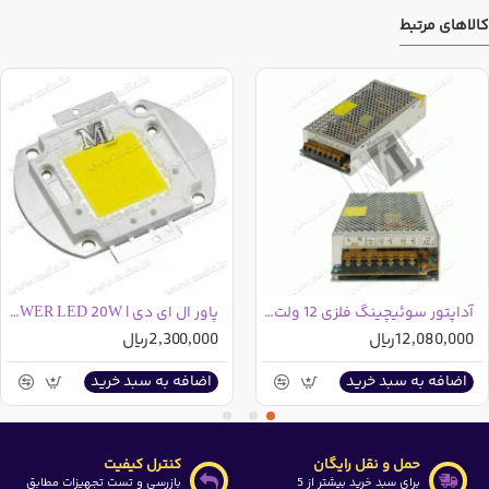
کالاهای مرتبط
آداپتور سوئیچینگ فلزی 12 ولت 15 آمپر
پاور ال ای دی | POWER LED 20W
12,080,000ریال
2,300,000ریال
اضافه به سبد خرید
اضافه به سبد خرید
حمل و نقل رایگان
کنترل کیفیت
برای سبد خرید بیشتر از 5
بازرسی و تست تجهیزات مطابق