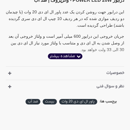
درایور POWER LED 20W - واترپروف | ضد آب
این درایور جهت روشن کردن یک عدد پاور ال ای دی 20 وات (با چیدمان
دو ردیف موازی شده که در هر ردیف 10 چیپ ال ای دی سری گردیده
باشند) طراحی گردیده است.
جریان خروجی این درایور 600 میلی آمپر است و ولتاژ خروجی آن بعد
از وصل شدن به ال ای دی و متناسب با ولتاژ مورد نیاز ال ای دی بین
30 الی 33 ولت خواهد بود.
خصوصیات
نظر و سوال فنی
برچسب ها:
پاور ال ای دی 20 وات
بیست
ضد آب