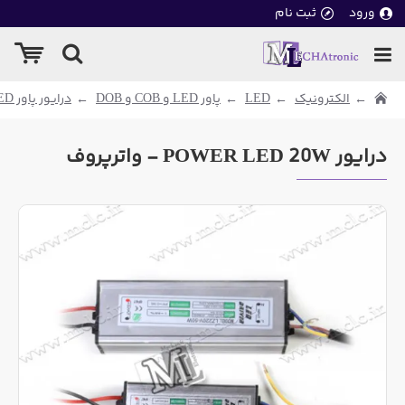
ورود
ثبت نام
الکترونیک
LED
پاور LED و COB و DOB
درایور پاور LED
درایور POWER LED 20W - واترپروف