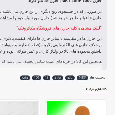
خازن MKT 15nF 100v | خازن 15 نانو فاراد
در صورتی که در جستجوی رنج دیگری از این خازن می باشید پس
خازن ها فیلتر ظاهر خواهد شد) خازن مورد نیاز خود را مشاهده 
"
لینک مشاهده کلیه خازن های فروشگاه مکاترونیک
"
این خازن ها در مقایسه با سایر خازن ها دارای کیفیت بالاتری 
برخلاف خازن های الکترولیتی پلاریته (قطب) ندارند و میتوانند 
داشتن محدوده های بالا در ولتاژ کاری، و عمر طولانی بوده و عم
همچنین این کالا در خریدهای عمده شامل تخفیف می باشد که 
برچسب ها:
MKP
نانو
فاراد
15
100
ولت
کالاهای مرتبط