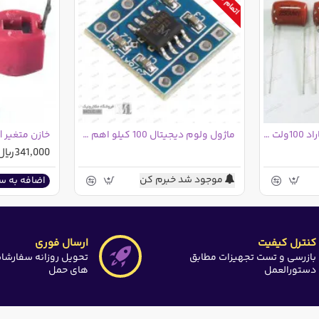
خازن پلی استر 100 نانو فاراد 100ولت | 100nF 100V
ماژول ولوم دیجیتال 100 کیلو اهم X9C104
341,000ریال
موجود شد خبرم کن
اضافه به س
کنترل کیفیت
ارسال فوری
بازرسی و تست تجهیزات مطابق
تحویل روزانه سفارشا
دستورالعمل
های حمل