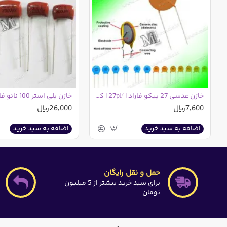
خازن عدسی 27 پیکو فاراد | 27pF | کد 27
7,600ریال
26,000ریال
اضافه به سبد خرید
اضافه به سبد خرید
حمل و نقل رایگان
برای سبد خرید بیشتر از 5 میلیون
تومان