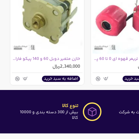
خازن متغیر | تریمر قهوه ای 0 تا 60 پیکو فاراد 60PF
خازن متغیر دوبل 60 و 140 پیکو فاراد | واریابل موج AM
2,340,000ریال
بد خرید
اضافه به سبد خرید
تنوع کالا
ت به شرکت
بیش از 300 دسته بندی و 10000
کالا