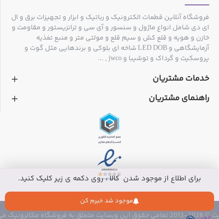
فروشگاه آنلاین قطعات الکترونیک و رباتیک و ابزار و تجهیزات برق و ال
ای دی شامل انواع ماژول و سنسور و آی سی و ترانزیستور و مقاومت و
خازن و هویه و قلع کش و سیم قلع و مولتی متر و منبع تغذیه
آزمایشگاهی و LED DOB شاخه ای بلوکی و برندهایی مثل گوت و
پروسکیت و گرداک و توشیبا و jwco , ...
خدمات مشتریان
راهنمای مشتریان
برای اطلاع از موجود شدن کالا ، روی دکمه ی زیر کلیک کنید.
موجود شد خبرم کن
 متعلق به فروشگاه مکاترونیک می باشد