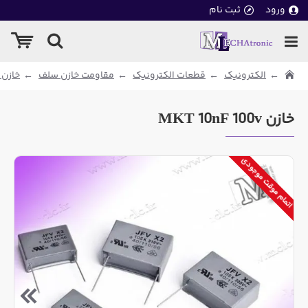
ورود
ثبت نام
الکترونیک
قطعات الکترونیک
مقاومت خازن سلف
خازن ه
خازن MKT 10nF 100v
اتمام موقت موجودی