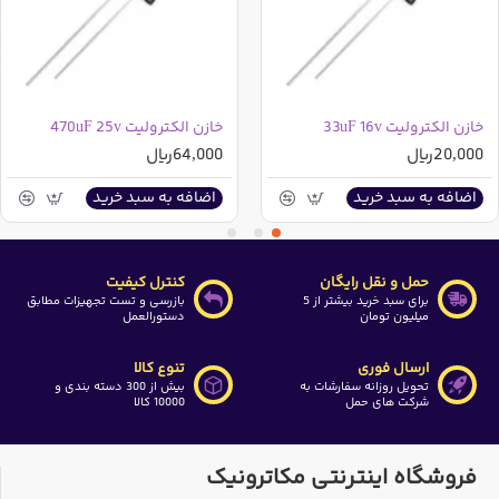
خازن الکترولیت 33uF 16v
خازن الکترولیت 470uF 25v
20,000ریال
64,000ریال
اضافه به سبد خرید
اضافه به سبد خرید
حمل و نقل رایگان
کنترل کیفیت
برای سبد خرید بیشتر از 5
بازرسی و تست تجهیزات مطابق
میلیون تومان
دستورالعمل
ارسال فوری
تنوع کالا
تحویل روزانه سفارشات به
بیش از 300 دسته بندی و
شرکت های حمل
10000 کالا
فروشگاه اینترنتی مکاترونیک