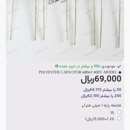
موجودی:
906 و بیشتر در خرید عمده
POLYESTER CAPACITOR 680nF 400V
MODEL:
69,000ریال
50 یا بیشتر 64,170ریال
200 یا بیشتر 62,100ریال
فاصله پایه ( میلی متر)
15
20
(+15,000ریال)