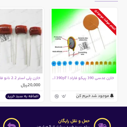
اتمام موقت موجودی
خازن عدسی 390 پیکو فاراد | 390pF | کد 391
20,000ریال
موجود شد خبرم کن
اضافه به سبد خرید
حمل و نقل رایگان