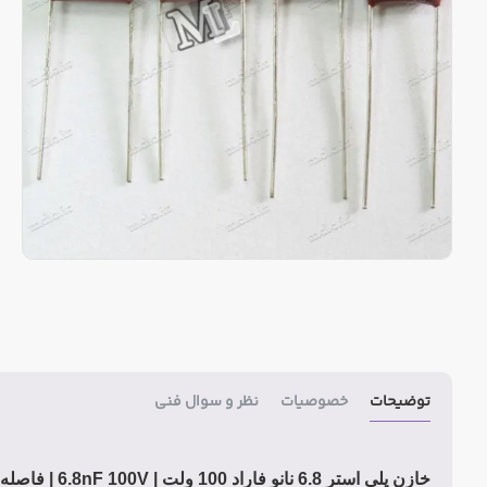
توضیحات
خصوصیات
نظر و سوال فنی
خازن پلی استر 6.8 نانو فاراد 100 ولت | 6.8nF 100V
|
فاصله پایه 3.5