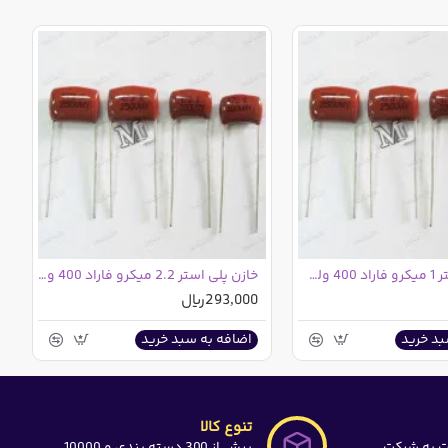
خازن پلی استر 1 میکرو فاراد 400 ولت | 1uF 400V
خازن پلی استر 2.2 میکرو فاراد 400 ولت | 2.2uF 400V
293,000ریال
بد خرید
اضافه به سبد خرید
تنوع کالا