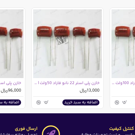
خازن پلی استر 2.2 نانو فاراد 100ولت | 2.2nF 100V
خازن پلی استر 22 نانو فاراد 50ولت | 22nF 50V
13,000ریال
96,000ریال
اضافه به سبد خرید
اضافه به س
کنترل کیفیت
ارسال فوری