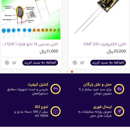
خازن الکترولیت 33uF 25v
خازن عدسی 12 نانو فاراد | 12nF | کد 123
35,000ریال
11,000ریال
اضافه به سبد خرید
اضافه به سبد خرید
حمل و نقل رایگان
کنترل کیفیت
برای سبد خرید بیشتر از 5
بازرسی و تست تجهیزات مطابق
میلیون تومان
دستورالعمل
ارسال فوری
تنوع کالا
تحویل روزانه سفارشات به
بیش از 300 دسته بندی و
شرکت های حمل
10000 کالا
ابعاد و فرم ظاهری خازن پلی استر 470 نانوفاراد 630 ولت |
مناسب مدارات الکترونیکی