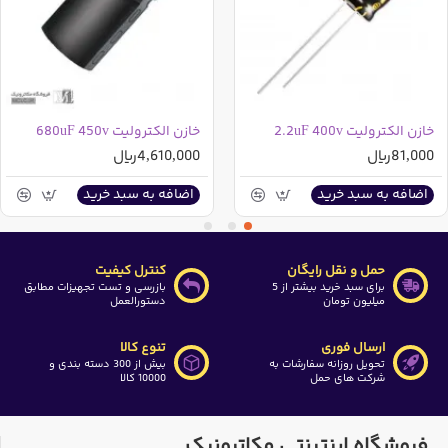
خازن الکترولیت 2.2uF 400v
خازن الکترولیت 680uF 450v
81,000ریال
4,610,000ریال
اضافه به سبد خرید
اضافه به سبد خرید
حمل و نقل رایگان
کنترل کیفیت
برای سبد خرید بیشتر از 5
بازرسی و تست تجهیزات مطابق
میلیون تومان
دستورالعمل
ارسال فوری
تنوع کالا
تحویل روزانه سفارشات به
بیش از 300 دسته بندی و
شرکت های حمل
10000 کالا
فروشگاه اینترنتی مکاترونیک