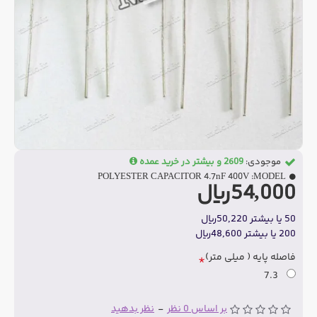
موجودی:
2609 و بیشتر در خرید عمده
POLYESTER CAPACITOR 4.7nF 400V
MODEL:
54,000ریال
50 یا بیشتر 50,220ریال
200 یا بیشتر 48,600ریال
فاصله پایه ( میلی متر)
7.3
بر اساس 0 نظر
-
نظر بدهید