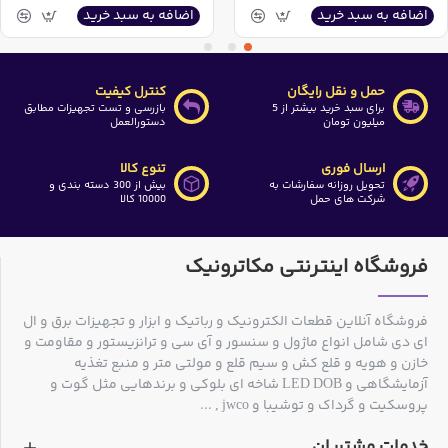
اضافه به سبد خرید
اضافه به سبد خرید
حمل و نقل رایگان
کنترل کیفیت
برای سبد خرید بیشتر از 5
بازرسی و تست تجهیزات مطابق
میلیون تومان
دستورالعمل
ارسال فوری
تنوع کالا
تحویل روزانه سفارشات به
بیش از 300 دسته بندی و
شرکت های حمل
10000 کالا
فروشگاه اینترنتی مکاترونیک
فروشگاه آنلاین قطعات الکترونیک و رباتیک و ابزار و تجهیزات برق و ال
ای دی شامل انواع ماژول و سنسور و آی سی و ترانزیستور و مقاومت و
خازن و هویه و قلع کش و سیم قلع و مولتی متر و منبع تغذیه
آزمایشگاهی و LED DOB شاخه ای بلوکی و برندهایی مثل گوت و
پروسکیت و گرداک و توشیبا و jwco , ...
خدمات مشتریان