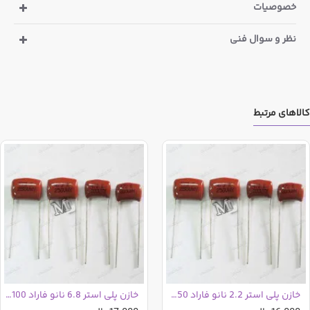
خصوصیات
نظر و سوال فنی
کالاهای مرتبط
خازن پلی استر 2.2 نانو فاراد 50ولت | 2.2nF 50V
خازن پلی استر 6.8 نانو فاراد 100 ولت | 6.8nF 100 V