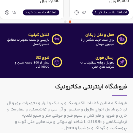
16,000ریال
17,000ریال
اضافه به سبد خرید
اضافه به سبد خرید
حمل و نقل رایگان
کنترل کیفیت
برای سبد خرید بیشتر از 5
بازرسی و تست تجهیزات مطابق
میلیون تومان
دستورالعمل
ارسال فوری
تنوع کالا
تحویل روزانه سفارشات به
بیش از 300 دسته بندی و
شرکت های حمل
10000 کالا
فروشگاه اینترنتی مکاترونیک
فروشگاه آنلاین قطعات الکترونیک و رباتیک و ابزار و تجهیزات برق و ال
ای دی شامل انواع ماژول و سنسور و آی سی و ترانزیستور و مقاومت و
خازن و هویه و قلع کش و سیم قلع و مولتی متر و منبع تغذیه
آزمایشگاهی و LED DOB شاخه ای بلوکی و برندهایی مثل گوت و
پروسکیت و گرداک و توشیبا و jwco , ...