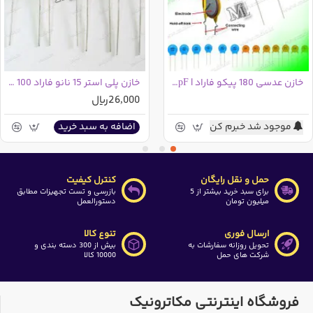
این کالا در خریدهای عمده شامل تخفیف می باشد که مقدار این
تخفیف در ذیل قیمت درج گردیده است
خازن عدسی 180 پیکو فاراد | 180pF | کد181
خازن پلی استر 15 نانو فاراد 100 ولت | 15nF 100V
26,000ریال
موجود شد خبرم کن
اضافه به سبد خرید
حمل و نقل رایگان
کنترل کیفیت
برای سبد خرید بیشتر از 5
بازرسی و تست تجهیزات مطابق
میلیون تومان
دستورالعمل
ارسال فوری
تنوع کالا
تحویل روزانه سفارشات به
بیش از 300 دسته بندی و
شرکت های حمل
10000 کالا
فروشگاه اینترنتی مکاترونیک