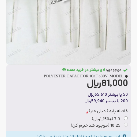
موجودی:
6 و بیشتر در خرید عمده
POLYESTER CAPACITOR 10nF 630V
MODEL:
81,000ریال
50 یا بیشتر 65,610ریال
200 یا بیشتر 59,940ریال
فاصله پایه ( میلی متر)
7.3
(+1,150ریال)
10.25 (موجود شد خبرم کن)
این محصول دارای حداقل 10 عدد خرید می باشد