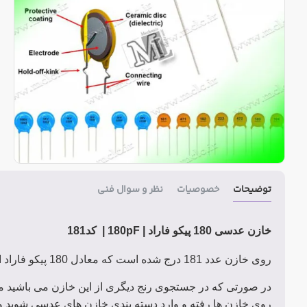
توضیحات
خصوصیات
نظر و سوال فنی
خازن عدسی 180 پیکو فاراد | 180pF | کد181
روی خازن عدد 181 درج شده است که معادل 180 پیکو فاراد است
در صورتی که در جستجوی رنج دیگری از این خازن می باشید می 
روی خازن ها رفته و وارد دسته بندی خازن های عدسی شوید و