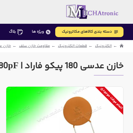
دسته بندی کالاهای مکاترونیک
ویژه ها
بلاگ
الکترونیک
قطعات الکترونیک
مقاومت خازن سلف
خازن ع
خازن عدسی 180 پیکو فاراد | 180pF | کد181
اتمام موقت موجودی