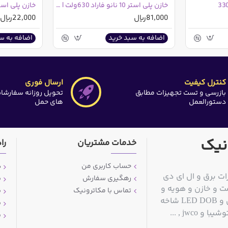
خازن پلی استر 10 نانو فاراد 630ولت | 10nF 630V
81,000ریال
22,000ریال
اضافه به سبد خرید
اضافه به س
کنترل کیفیت
ارسال فوری
بازرسی و تست تجهیزات مطابق
تحویل روزانه سفارشا
دستورالعمل
های حمل
نیک
خدمات مشتریان
را
حساب کاربری من
د
ات برق و ال ای دی
رهگیری سفارش
ش
ت و خازن و هویه و
تماس با مکاترونیک
ش
قلع کش و سیم قلع و مولتی متر و منبع تغذیه آزمایشگاهی و LED DOB شاخه
ش
jwc , ...
پ