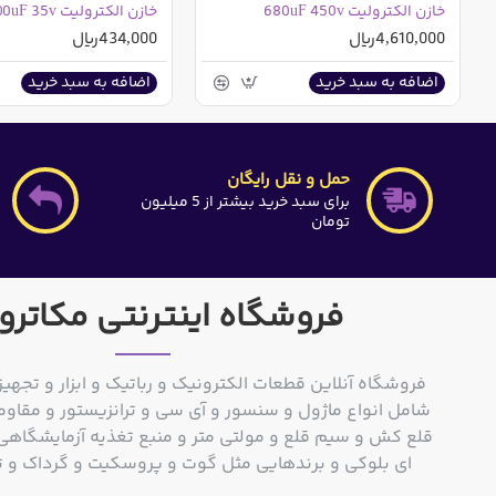
خازن الکترولیت 680uF 450v
خازن الکترولیت 3300uF 35v
4,610,000ریال
434,000ریال
اضافه به سبد خرید
اضافه به سبد خرید
حمل و نقل رایگان
برای سبد خرید بیشتر از 5 میلیون
تومان
فروشگاه اینترنتی مکاترو
فروشگاه آنلاین قطعات الکترونیک و رباتیک و ابزار و تجهیز
شامل انواع ماژول و سنسور و آی سی و ترانزیستور و مقاوم
ای بلوکی و برندهایی مثل گوت و پروسکیت و گرداک و توشیبا و o