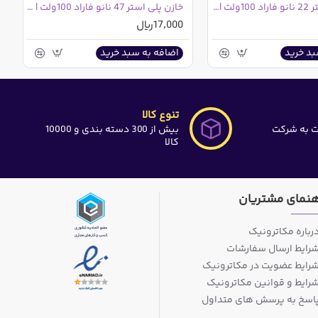
خازن پلی استر 22 نانو فاراد 100ولت | 22nF 100V
خازن پلی استر 47 نانو فاراد 100ولت | 47nF 100V
17,000ریال
بد خرید
اضافه به سبد خرید
تنوع کالا
ت به شرکت
بیش از 300 دسته بندی و 10000
کالا
هنمای مشتریان
رباره مکاترونیک
رایط ارسال سفارشات
رایط عضویت در مکاترونیک
رایط و قوانین مکاترونیک
اسخ به پرسش های متداول