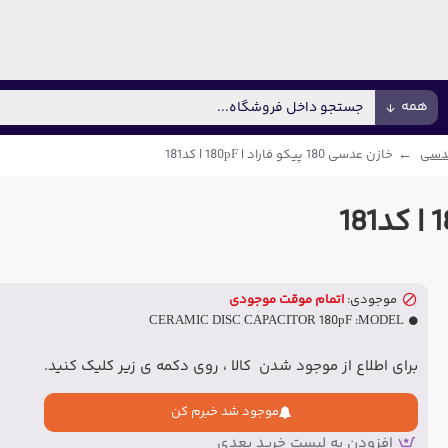
همه
دسی
خازن عدسی 180 پیکو فاراد | 180pF | کد181
موجودی:
اتمام موقت موجودی
CERAMIC DISC CAPACITOR 180pF
MODEL:
برای اطلاع از موجود شدن کالا ، روی دکمه ی زیر کلیک کنید.
موجود شد خبرم کن
افزودن به لیست خرید بعدی